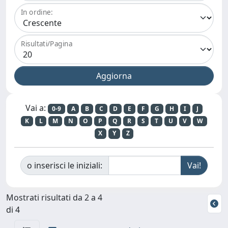
In ordine:
Risultati/Pagina
Vai a:
0-9
A
B
C
D
E
F
G
H
I
J
K
L
M
N
O
P
Q
R
S
T
U
V
W
X
Y
Z
o inserisci le iniziali:
Mostrati risultati da 2 a 4
di 4