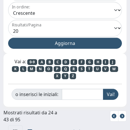
In ordine:
Risultati/Pagina
Vai a:
0-9
A
B
C
D
E
F
G
H
I
J
K
L
M
N
O
P
Q
R
S
T
U
V
W
X
Y
Z
o inserisci le iniziali:
Mostrati risultati da 24 a
43 di 95