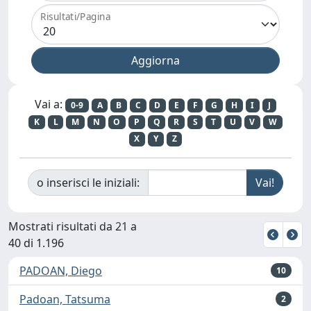
Risultati/Pagina
Vai a:
0-9
A
B
C
D
E
F
G
H
I
J
K
L
M
N
O
P
Q
R
S
T
U
V
W
X
Y
Z
o inserisci le iniziali:
Mostrati risultati da 21 a
40 di 1.196
PADOAN, Diego
10
Padoan, Tatsuma
2