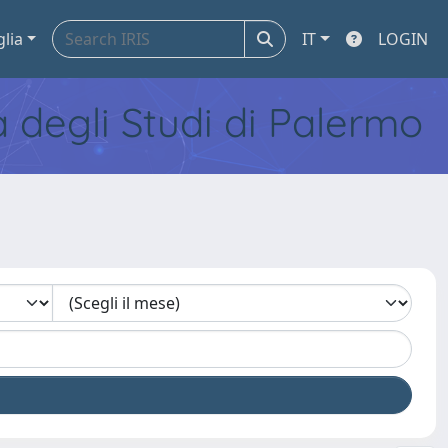
glia
IT
LOGIN
tà degli Studi di Palermo