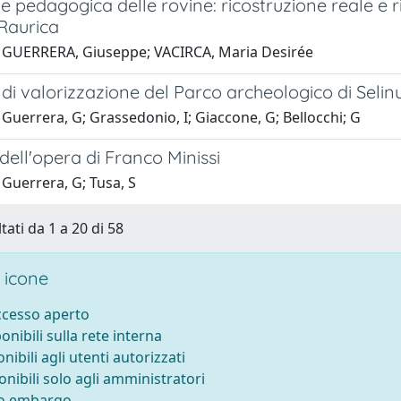
 pedagogica delle rovine: ricostruzione reale e r
Raurica
 GUERRERA, Giuseppe; VACIRCA, Maria Desirée
di valorizzazione del Parco archeologico di Selin
Guerrera, G; Grassedonio, I; Giaccone, G; Bellocchi; G
 dell'opera di Franco Minissi
Guerrera, G; Tusa, S
tati da 1 a 20 di 58
 icone
accesso aperto
ponibili sulla rete interna
onibili agli utenti autorizzati
onibili solo agli amministratori
to embargo