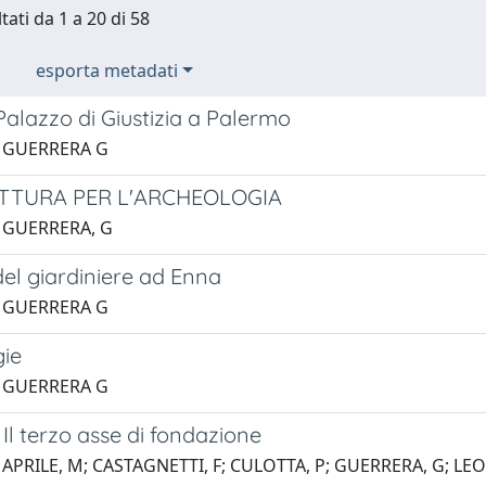
tati da 1 a 20 di 58
esporta metadati
Palazzo di Giustizia a Palermo
1 GUERRERA G
TTURA PER L'ARCHEOLOGIA
1 GUERRERA, G
el giardiniere ad Enna
1 GUERRERA G
ie
1 GUERRERA G
Il terzo asse di fondazione
 APRILE, M; CASTAGNETTI, F; CULOTTA, P; GUERRERA, G; LE