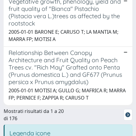
Vegetative growth, phenology, yield and
fruit quality of "Bianca" Pistachio
(Pistacia vera L.)trees as affected by the
rootstock
2005-01-01 BARONE E; CARUSO T; LA MANTIA M;
MARRA FP; MOTISI A
Relationship Between Canopy
Architecture and Fruit Quality on Peach
Trees cv. "Rich May" Grafted onto Penta
(Prunus domestica L.) and GF677 (Prunus
persica x Prunus amygdalus)
2005-01-01 MOTISI A; GULLO G; MAFRICA R; MARRA
FP; PERNICE F; ZAPPIA R; CARUSO T
Mostrati risultati da 1 a 20
di 176
Legenda icone