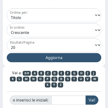
Ordina per:
In ordine:
Risultati/Pagina
Vai a:
0-9
A
B
C
D
E
F
G
H
I
J
K
L
M
N
O
P
Q
R
S
T
U
V
W
X
Y
Z
o inserisci le iniziali: