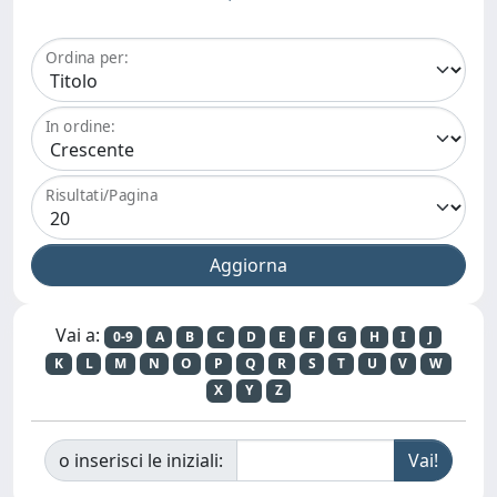
Ordina per:
In ordine:
Risultati/Pagina
Vai a:
0-9
A
B
C
D
E
F
G
H
I
J
K
L
M
N
O
P
Q
R
S
T
U
V
W
X
Y
Z
o inserisci le iniziali: