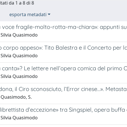
tati da 1 a 8 di 8
esporta metadati
voce fragile-molto-rotta-ma-chiara»: appunti sul
 Silvia Quasimodo
tuo corpo appeso»: Tito Balestra e il Concerto per 
 Silvia Quasimodo
 canta»? Le lettere nell’opera comica del primo 
 Silvia Quasimodo
dona, il Ciro sconosciuto, l’Error cinese…». Metas
 Quasimodo, S.
librettista d’eccezione» tra Singspiel, opera buffa 
 Silvia Quasimodo