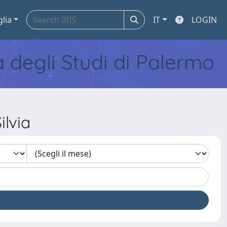
glia
IT
LOGIN
tà degli Studi di Palermo
lvia