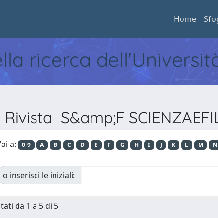
Home
Sfo
ella ricerca dell'Universi
r Rivista S&amp;F SCIENZAEFI
ai a:
0-9
A
B
C
D
E
F
G
H
I
J
K
L
M
N
o inserisci le iniziali:
tati da 1 a 5 di 5