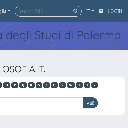
glia
IT
LOGIN
tà degli Studi di Palermo
LOSOFIA.IT.
O
P
Q
R
S
T
U
V
W
X
Y
Z