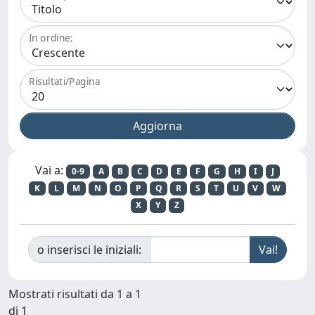
In ordine:
Risultati/Pagina
Vai a:
0-9
A
B
C
D
E
F
G
H
I
J
K
L
M
N
O
P
Q
R
S
T
U
V
W
X
Y
Z
o inserisci le iniziali:
Mostrati risultati da 1 a 1
di 1