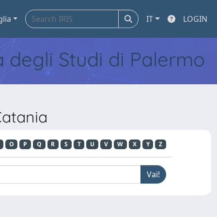
glia
IT
LOGIN
tà degli Studi di Palermo
Catania
O
P
Q
R
S
T
U
V
W
X
Y
Z