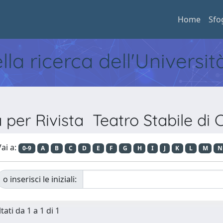
Home
Sfo
ella ricerca dell'Universi
a per Rivista Teatro Stabile di 
ai a:
0-9
A
B
C
D
E
F
G
H
I
J
K
L
M
N
o inserisci le iniziali:
tati da 1 a 1 di 1