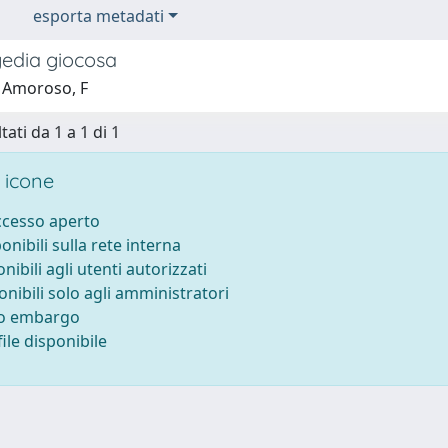
esporta metadati
edia giocosa
 Amoroso, F
tati da 1 a 1 di 1
 icone
accesso aperto
ponibili sulla rete interna
onibili agli utenti autorizzati
onibili solo agli amministratori
to embargo
ile disponibile