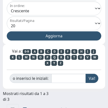
In ordine:
Risultati/Pagina
Vai a:
0-9
A
B
C
D
E
F
G
H
I
J
K
L
M
N
O
P
Q
R
S
T
U
V
W
X
Y
Z
o inserisci le iniziali:
Mostrati risultati da 1 a 3
di 3