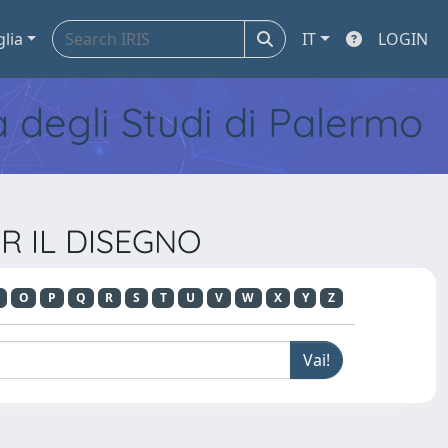
glia
IT
LOGIN
tà degli Studi di Palermo
PER IL DISEGNO
O
P
Q
R
S
T
U
V
W
X
Y
Z