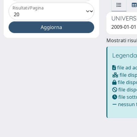
Risultati/Pagina
UNIVERS
2009-01-01
Mostrati risul
Legenda
file ad 
file dis
file disp
file disp
file sot
nessun f