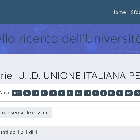
Home
Sfo
ella ricerca dell'Universi
erie U.I.D. UNIONE ITALIANA 
ai a:
0-9
A
B
C
D
E
F
G
H
I
J
K
L
M
N
o inserisci le iniziali:
tati da 1 a 1 di 1